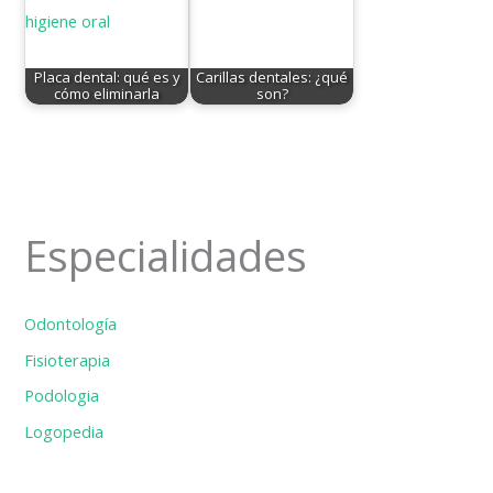
Placa dental: qué es y
Carillas dentales: ¿qué
cómo eliminarla
son?
Especialidades
Odontología
Fisioterapia
Podologia
Logopedia