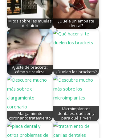
Mitos sobre las muelas
¿Duele un empaste
del juicio
dental?
Ajuste de brackets:
cómo se realiza
¿Duelen los brackets?
Microimplantes
Alargamiento
dentales: qué son y
coronario: tratamiento
para qué sirven