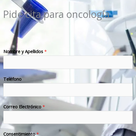
Pide cita para oncología
Nombre y Apellidos
*
Teléfono
Correo Electrónico
*
Consentimiento
*