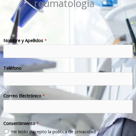
reumatología
Nombre y Apellidos
*
Teléfono
Correo Electrónico
*
Consentimiento
*
He leído y acepto la política de privacidad