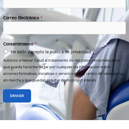
Correo Electrónico
*
Consentimiento
*
He leído y acepto la política de privacidad
Autorizo a Hemar Salud al tratamiento de mis datos personales para
que pueda hacerme llegar por cualquier vía información sobre
acciones formativas, iniciativas o servicios que el centro de salud ponga
en marcha y que puedan resultar de mi propio interés.
ENVIAR