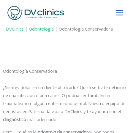
Ir
al
contenido
DVClinics
|
Odontología
|
Odontología Conservadora
Odontología Conservadora
¿Sientes dolor en un diente al tocarlo? Quizá se trate del inicio
de una infección o una caries. O podría ser también un
traumatismo o alguna enfermedad dental. Nuestro equipo de
dentistas en Paterna da vida a DVClinics y te ayudará con el
diagnóstico
más adecuado.
Pero… ¿qué es la
odontología conservadora
? Son todos