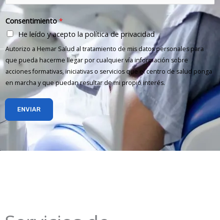
Consentimiento
*
He leído y acepto la política de privacidad
Autorizo a Hemar Salud al tratamiento de mis datos personales para
que pueda hacerme llegar por cualquier vía información sobre
acciones formativas, iniciativas o servicios que el centro de salud ponga
en marcha y que puedan resultar de mi propio interés.
ENVIAR