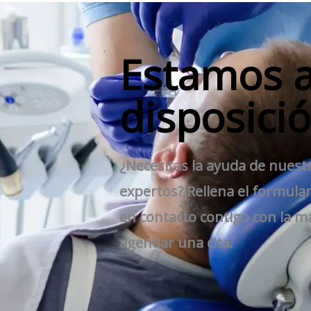
Estamos a
disposici
¿Necesitas la ayuda de nuest
expertos? Rellena el formul
en contacto contigo con la 
agendar una cita.