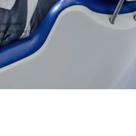
a que pueda
s, iniciativas o
ltar de mi propio