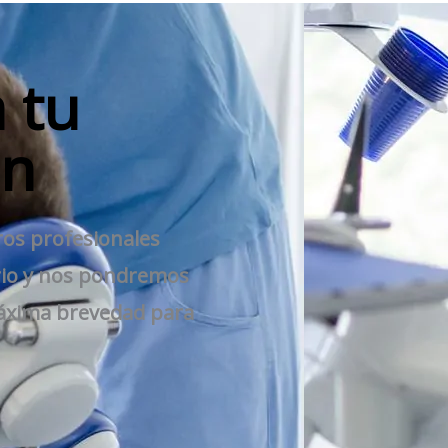
 tu
ón
ros profesionales
ario y nos pondremos
máxima brevedad para