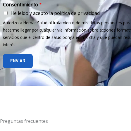
Consentimiento
*
He leído y acepto la política de privacidad
Autorizo a Hemar Salud al tratamiento de mis datos personales par
hacerme llegar por cualquier vía información sobre acciones formativa
servicios que el centro de salud ponga en marcha y que puedan resu
interés.
ENVIAR
Preguntas frecuentes