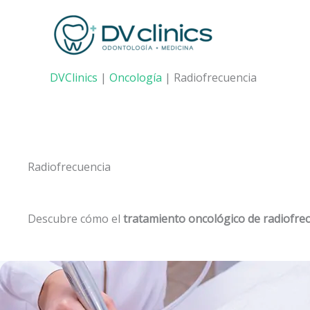
Ir
al
contenido
DVClinics
|
Oncología
|
Radiofrecuencia
Radiofrecuencia
Descubre cómo el
tratamiento oncológico de radiofre