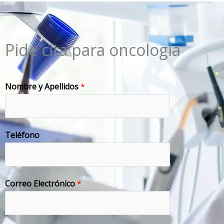
Pide cita para oncología
Nombre y Apellidos
*
Teléfono
Correo Electrónico
*