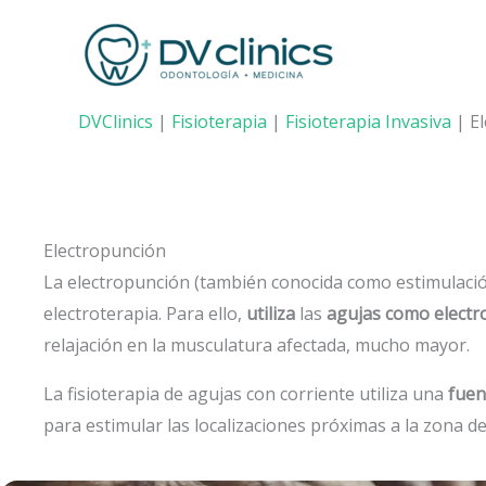
Ir
al
contenido
DVClinics
|
Fisioterapia
|
Fisioterapia Invasiva
|
E
Electropunción
La electropunción (también conocida como estimulación
electroterapia. Para ello,
utiliza
las
agujas como electr
relajación en la musculatura afectada, mucho mayor.
La fisioterapia de agujas con corriente utiliza una
fuen
para estimular las localizaciones próximas a la zona d