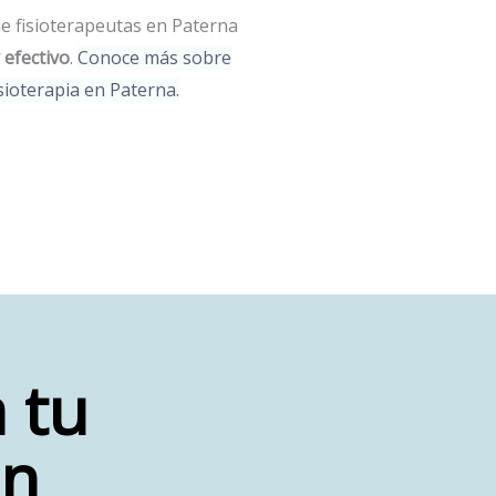
de fisioterapeutas en Paterna
 efectivo
.
Conoce más sobre
isioterapia en Paterna.
 tu
ón