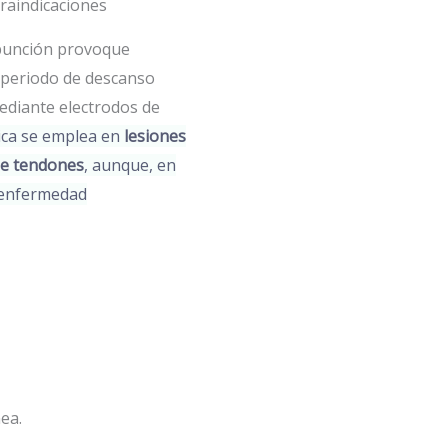
traindicaciones
opunción provoque
 periodo de descanso
mediante electrodos de
ica se emplea en
lesiones
de tendones
, aunque, en
r enfermedad
ea.