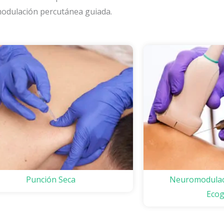
modulación percutánea guiada.
Punción Seca
Neuromodulac
Ecog