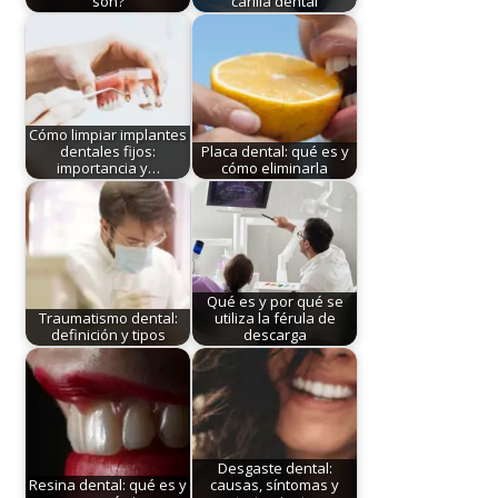
son?
carilla dental
Cómo limpiar implantes
dentales fijos:
Placa dental: qué es y
importancia y…
cómo eliminarla
Qué es y por qué se
Traumatismo dental:
utiliza la férula de
definición y tipos
descarga
Desgaste dental:
Resina dental: qué es y
causas, síntomas y