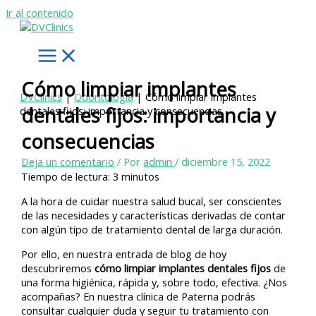
Ir al contenido
Cómo limpiar implantes
DVClinics
|
Odontología
|
Cómo limpiar implantes
dentales fijos: importancia y
dentales fijos: importancia y consecuencias
consecuencias
Deja un comentario
/ Por
admin
/
diciembre 15, 2022
Tiempo de lectura:
3
minutos
A la hora de cuidar nuestra salud bucal, ser conscientes
de las necesidades y características derivadas de contar
con algún tipo de tratamiento dental de larga duración.
Por ello, en nuestra entrada de blog de hoy
descubriremos
cómo limpiar implantes dentales fijos
de
una forma higiénica, rápida y, sobre todo, efectiva. ¿Nos
acompañas? En nuestra clínica de Paterna podrás
consultar cualquier duda y seguir tu tratamiento con