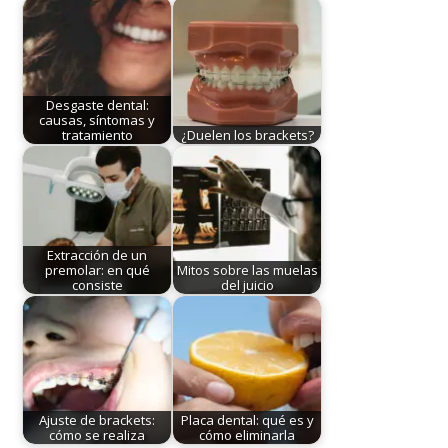
Desgaste dental:
causas, síntomas y
tratamiento
¿Duelen los brackets?
Extracción de un
premolar: en qué
Mitos sobre las muelas
consiste
del juicio
Ajuste de brackets:
Placa dental: qué es y
cómo se realiza
cómo eliminarla