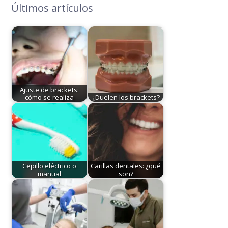
Últimos artículos
Ajuste de brackets:
cómo se realiza
¿Duelen los brackets?
Cepillo eléctrico o
Carillas dentales: ¿qué
manual
son?