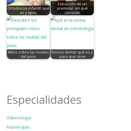
Extracción de un
Ortodoncia infantil: qué
premolar: en qué
es y tipos
consiste
Mitos sobre las muelas
Resina dental: qué es y
del juicio
para qué sirve
Especialidades
Odontología
Fisioterapia