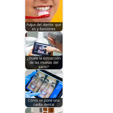
Pulpa del diente: qué
es y funciones
¿Duele la extracción
de las muelas del
juicio?
Cómo se pone una
carilla dental