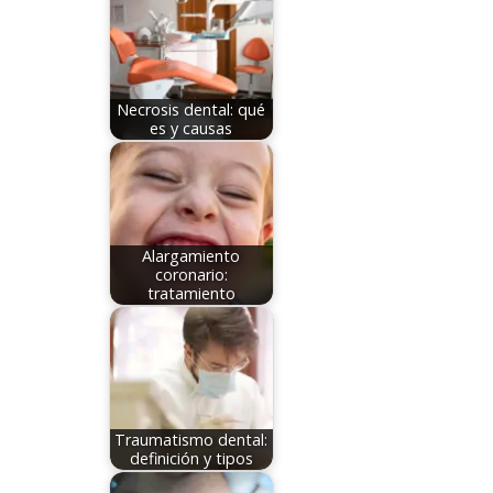
Necrosis dental: qué
es y causas
Alargamiento
coronario:
tratamiento
Traumatismo dental:
definición y tipos