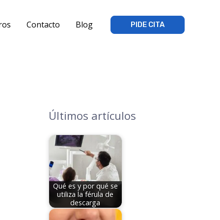
ros
Contacto
Blog
PIDE CITA
Últimos artículos
Qué es y por qué se
utiliza la férula de
descarga