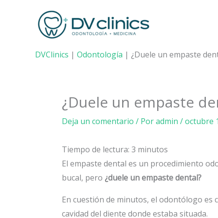
Ir
al
contenido
DVClinics
|
Odontología
|
¿Duele un empaste dent
¿Duele un empaste de
Deja un comentario
/ Por
admin
/
octubre 
Tiempo de lectura:
3
minutos
El empaste dental es un procedimiento od
bucal, pero
¿duele un empaste dental?
En cuestión de minutos, el odontólogo es c
cavidad del diente donde estaba situada.